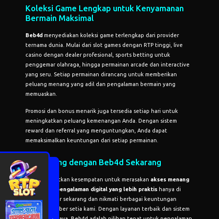
Koleksi Game Lengkap untuk Kenyamanan
Bermain Maksimal
Beb4d
menyediakan koleksi game terlengkap dari provider
ternama dunia. Mulai dari slot games dengan RTP tinggi, live
casino dengan dealer profesional, sports betting untuk
penggemar olahraga, hingga permainan arcade dan interactive
yang seru. Setiap permainan dirancang untuk memberikan
peluang menang yang adil dan pengalaman bermain yang
memuaskan.
Promosi dan bonus menarik juga tersedia setiap hari untuk
meningkatkan peluang kemenangan Anda. Dengan sistem
reward dan referral yang menguntungkan, Anda dapat
memaksimalkan keuntungan dari setiap permainan.
Bergabung dengan Beb4d Sekarang
Jangan lewatkan kesempatan untuk merasakan
akses menang
mudah
dan
pengalaman digital yang lebih praktis
hanya di
Beb4d
. Daftar sekarang dan nikmati berbagai keuntungan
sebagai member setia kami. Dengan layanan terbaik dan sistem
yang terpercaya, Beb4d adalah pilihan tepat untuk pengalaman