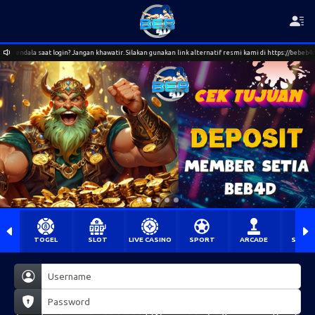
n? Jangan khawatir. Silakan gunakan link alternatif resmi kami di https://bebeb4d1c.io. Jika masih 
TOGEL
SLOT
LIVE CASINO
SPORT
ARCADE
SABU