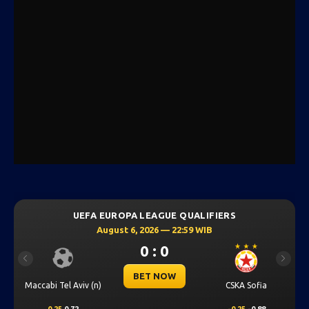
UEFA EUROPA LEAGUE QUALIFIERS
August 6, 2026 — 22:59 WIB
0 : 0
Previous
Next
BET NOW
Maccabi Tel Aviv (n)
CSKA Sofia
0.25
0.72
-0.25
-0.88