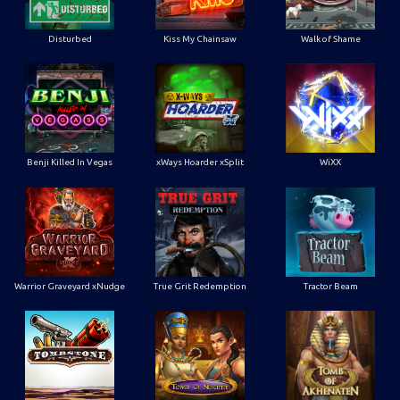
Disturbed
Kiss My Chainsaw
Walk of Shame
Benji Killed In Vegas
xWays Hoarder xSplit
WiXX
Warrior Graveyard xNudge
True Grit Redemption
Tractor Beam