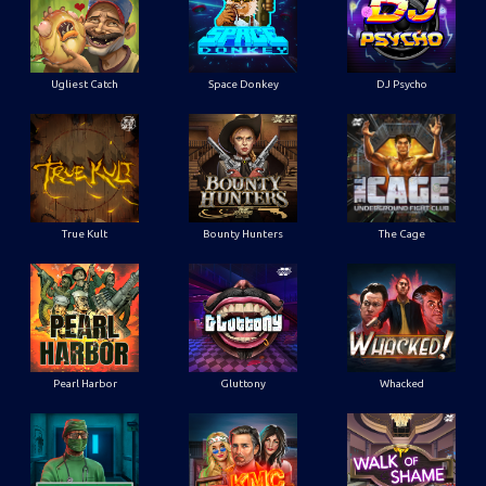
Ugliest Catch
Space Donkey
DJ Psycho
True Kult
Bounty Hunters
The Cage
Pearl Harbor
Gluttony
Whacked