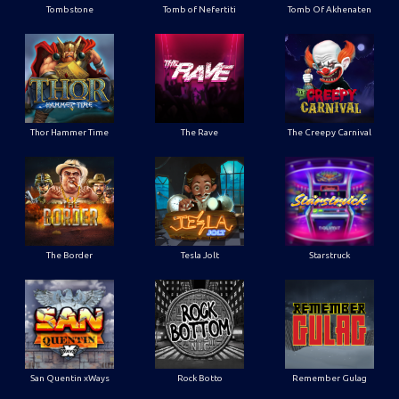
Tombstone
Tomb of Nefertiti
Tomb Of Akhenaten
Thor Hammer Time
The Rave
The Creepy Carnival
The Border
Tesla Jolt
Starstruck
San Quentin xWays
Rock Botto
Remember Gulag