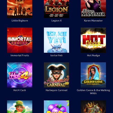
Little Bighorn
Legion X
Karen Maneater
Immortal Fruits
Ice Ice Yeti
Hot Nudge
Hot 4 Cash
Harlequin Carnival
Golden Genie & the Walking
Wilds