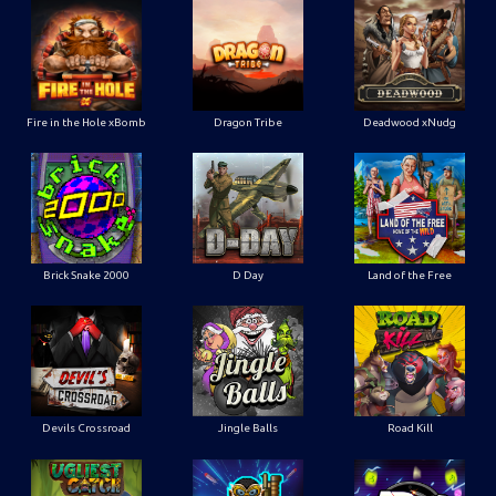
Fire in the Hole xBomb
Dragon Tribe
Deadwood xNudg
Brick Snake 2000
D Day
Land of the Free
Devils Crossroad
Jingle Balls
Road Kill