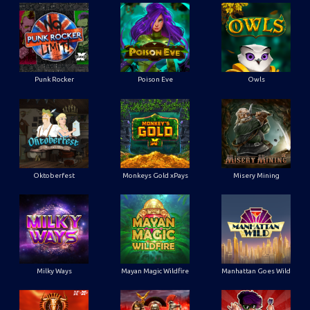
Punk Rocker
Poison Eve
Owls
Oktoberfest
Monkeys Gold xPays
Misery Mining
Milky Ways
Mayan Magic Wildfire
Manhattan Goes Wild