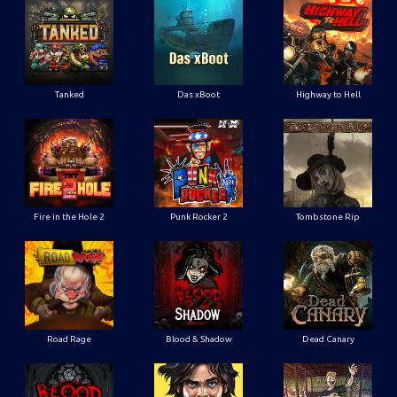
Tanked
Das xBoot
Highway to Hell
Fire in the Hole 2
Punk Rocker 2
Tombstone Rip
Road Rage
Blood & Shadow
Dead Canary