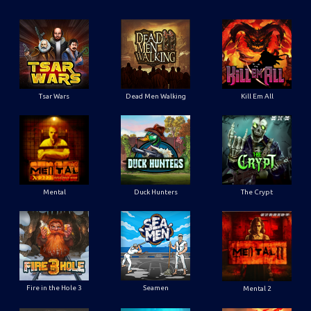
Tsar Wars
Dead Men Walking
Kill Em All
Mental
Duck Hunters
The Crypt
Fire in the Hole 3
Seamen
Mental 2