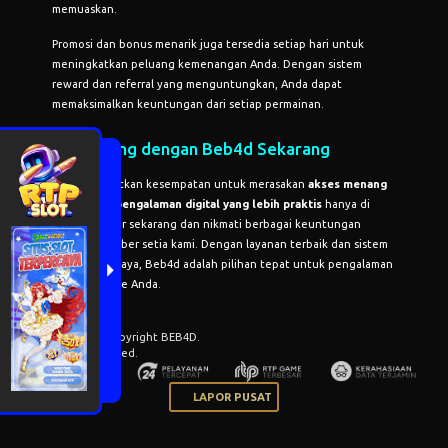
memuaskan.
Promosi dan bonus menarik juga tersedia setiap hari untuk
meningkatkan peluang kemenangan Anda. Dengan sistem
reward dan referral yang menguntungkan, Anda dapat
memaksimalkan keuntungan dari setiap permainan.
Bergabung dengan Beb4d Sekarang
Jangan lewatkan kesempatan untuk merasakan
akses menang
mudah
dan
pengalaman digital yang lebih praktis
hanya di
Beb4d
. Daftar sekarang dan nikmati berbagai keuntungan
sebagai member setia kami. Dengan layanan terbaik dan sistem
yang terpercaya, Beb4d adalah pilihan tepat untuk pengalaman
gaming online Anda.
© 2015 - 2026 Copyright BEB4D.
All Rights Reserved.
LAPOR PUSAT