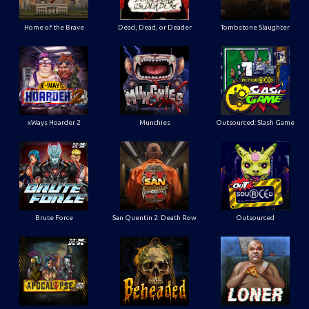
Home of the Brave
Dead, Dead, or Deader
Tombstone Slaughter
xWays Hoarder 2
Munchies
Outsourced: Slash Game
Brute Force
San Quentin 2: Death Row
Outsourced