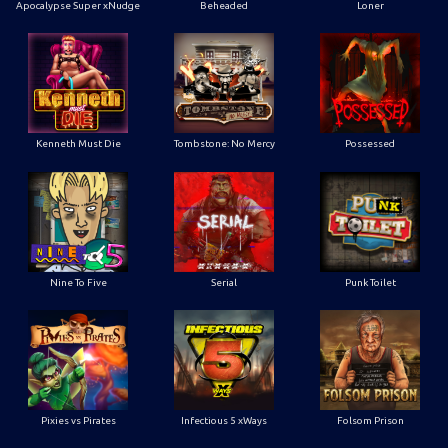
Apocalypse Super xNudge
Beheaded
Loner
Kenneth Must Die
Tombstone: No Mercy
Possessed
Nine To Five
Serial
Punk Toilet
Pixies vs Pirates
Infectious 5 xWays
Folsom Prison