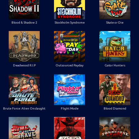
Blood & Shadow 2
Stockholm Syndrome
Skate or Die
Deadwood R.I.P
Outsourced Payday
Gator Hunters
Brute Force: Alien Onslaught
Flight Mode
Blood Diamond