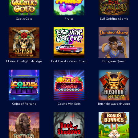
Gaelic Gold
Fruits
Evil Goblins xBomb
El Paso Gunfight xNudge
East Coast vs West Coast
Dungeon Quest
Coins of Fortune
Casino Win Spin
Bushido Ways xNudge