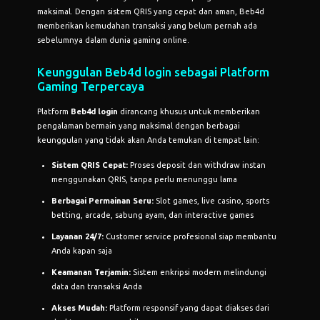
maksimal. Dengan sistem QRIS yang cepat dan aman, Beb4d
memberikan kemudahan transaksi yang belum pernah ada
sebelumnya dalam dunia gaming online.
Keunggulan
Beb4d login
sebagai Platform
Gaming Terpercaya
Platform
Beb4d login
dirancang khusus untuk memberikan
pengalaman bermain yang maksimal dengan berbagai
keunggulan yang tidak akan Anda temukan di tempat lain:
Sistem QRIS Cepat:
Proses deposit dan withdraw instan
menggunakan QRIS, tanpa perlu menunggu lama
Berbagai Permainan Seru:
Slot games, live casino, sports
betting, arcade, sabung ayam, dan interactive games
Layanan 24/7:
Customer service profesional siap membantu
Anda kapan saja
Keamanan Terjamin:
Sistem enkripsi modern melindungi
data dan transaksi Anda
Akses Mudah:
Platform responsif yang dapat diakses dari