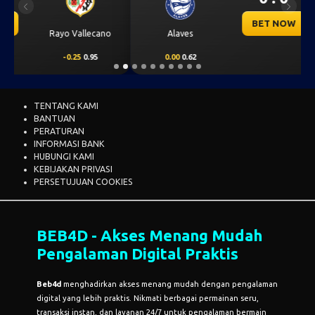
Previous
Next
BET NOW
Alaves
Getafe
0.00
0.62
0.00
-0.72
TENTANG KAMI
BANTUAN
PERATURAN
INFORMASI BANK
HUBUNGI KAMI
KEBIJAKAN PRIVASI
PERSETUJUAN COOKIES
BEB4D - Akses Menang Mudah
Pengalaman Digital Praktis
Beb4d
menghadirkan akses menang mudah dengan pengalaman
digital yang lebih praktis. Nikmati berbagai permainan seru,
transaksi instan, dan layanan 24/7 untuk pengalaman bermain