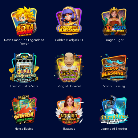
Nova Crash : The Legends of
Golden Blackjack 21
Dragon Tiger
Power
Fruit Roulette Slots
Ring of Hopeful
Scoop Blessing
Horse Racing
Baccarat
Legend of Shooter