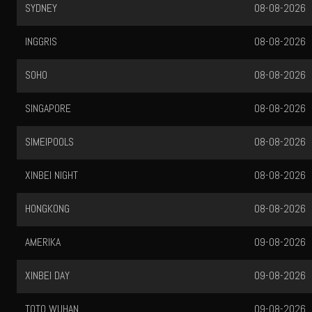
EY
08-08-2026
IS
08-08-2026
08-08-2026
PORE
08-08-2026
POOLS
08-08-2026
 NIGHT
08-08-2026
KONG
08-08-2026
KA
09-08-2026
I DAY
09-08-2026
 WUHAN
09-08-2026