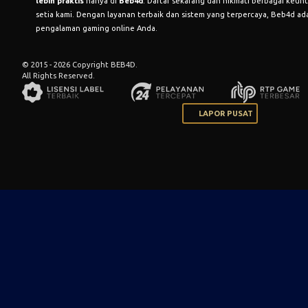
lebih praktis
hanya di
Beb4d
. Daftar sekarang dan nikmati berbagai keu
setia kami. Dengan layanan terbaik dan sistem yang terpercaya, Beb4d ada
pengalaman gaming online Anda.
© 2015 - 2026 Copyright BEB4D.
All Rights Reserved.
LAPOR PUSAT