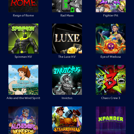
Reign of Rome
Rad Maxx
Fighter Pit
Spinman H.V
The Luxe H.V
Eye of Medusa
Aiko and the Wind Spirit
Invictus
Chaos Crew 3