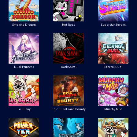
Smoking Dragon
Hot Ross
Superstar Sevens
Dusk Princess
Dark Spiral
Eternal Duel
Le Bunny
Epic Bullets and Bounty
Munchy Milo