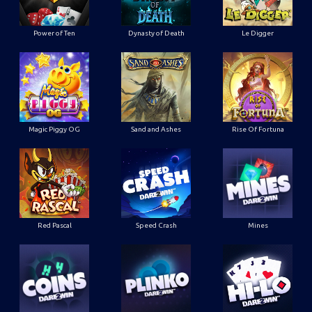
Power of Ten
Dynasty of Death
Le Digger
Magic Piggy OG
Sand and Ashes
Rise Of Fortuna
Red Pascal
Speed Crash
Mines