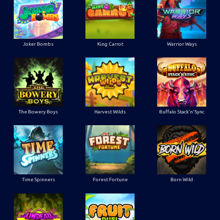
Joker Bombs
King Carrot
Warrior Ways
The Bowery Boys
Harvest Wilds
Buffalo Stack'n'Sync
Time Spinners
Forest Fortune
Born Wild