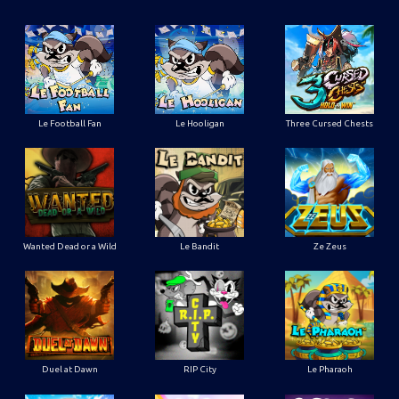
Le Football Fan
Le Hooligan
Three Cursed Chests
Wanted Dead or a Wild
Le Bandit
Ze Zeus
Duel at Dawn
RIP City
Le Pharaoh