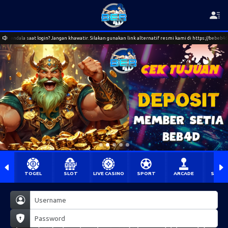
atir. Silakan gunakan link alternatif resmi kami di https://bebeb4d1c.io. Jika masih ada pertanyaan
TOGEL
SLOT
LIVE CASINO
SPORT
ARCADE
SABU