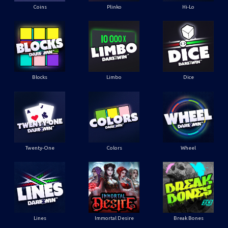
Coins
Plinko
Hi-Lo
Blocks
Limbo
Dice
Twenty-One
Colors
Wheel
Lines
Immortal Desire
Break Bones