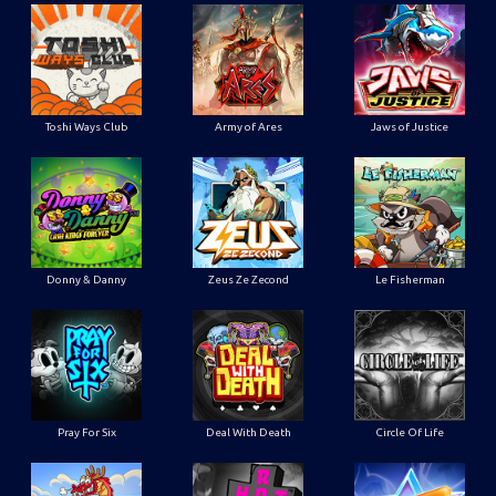
Toshi Ways Club
Army of Ares
Jaws of Justice
Donny & Danny
Zeus Ze Zecond
Le Fisherman
Pray For Six
Deal With Death
Circle Of Life