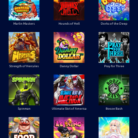
Marlin Masters
Hounds of Hell
Dorks of the Deep
Strength of Hercules
Danny Dollar
Pray for Three
Ultimate Slot of America
Booze Bash
Spinman