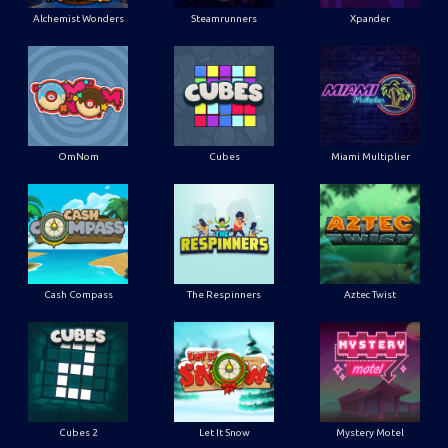
Alchemist Wonders
Steamrunners
Xpander
OmNom
Cubes
Miami Multiplier
Cash Compass
The Respinners
Aztec Twist
Cubes 2
Let It Snow
Mystery Motel