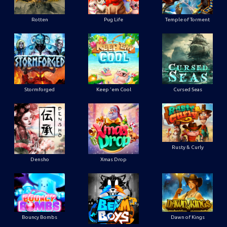
Rotten
Pug Life
Temple of Torment
Stormforged
Keep 'em Cool
Cursed Seas
Rusty & Curly
Densho
Xmas Drop
Bouncy Bombs
Dawn of Kings