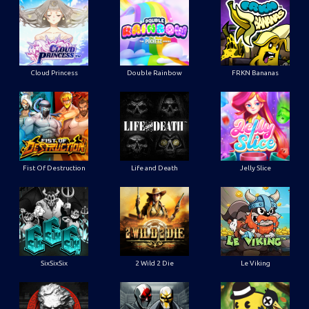
Cloud Princess
Double Rainbow
FRKN Bananas
Fist Of Destruction
Life and Death
Jelly Slice
SixSixSix
2 Wild 2 Die
Le Viking