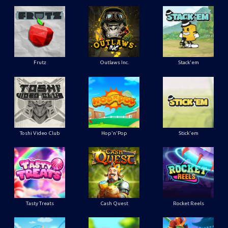
Frutz
Outlaws Inc.
Stack'em
Toshi Video Club
Hop'n'Pop
Stick'em
Tasty Treats
Cash Quest
Rocket Reels