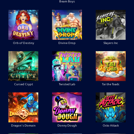
Beam Boys
Orb of Destiny
Divine Drop
Slayers Inc
Cursed Crypt
Twisted Lab
Tai the Toadc
Dragon's Domain
Donny Dough
Octo Attack