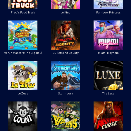
Le King
Fred's Food Truck
Rainbow Princess
Marlin Masters: The Big Haul
Bullets and Bounty
Miami Mayhem
Le Zeus
Stormborn
The Luxe