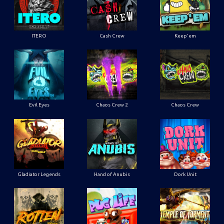
ITERO
Cash Crew
Keep'em
Evil Eyes
Chaos Crew 2
Chaos Crew
Gladiator Legends
Hand of Anubis
Dork Unit