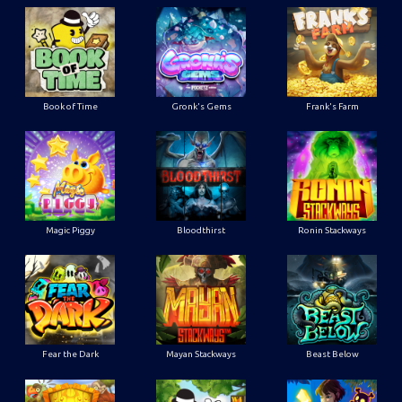
Book of Time
Gronk's Gems
Frank's Farm
Magic Piggy
Bloodthirst
Ronin Stackways
Fear the Dark
Mayan Stackways
Beast Below