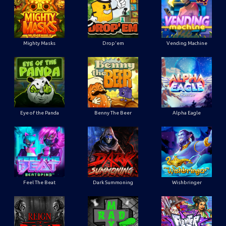
Mighty Masks
Drop'em
Vending Machine
Eye of the Panda
Benny The Beer
Alpha Eagle
Feel The Beat
Dark Summoning
Wishbringer