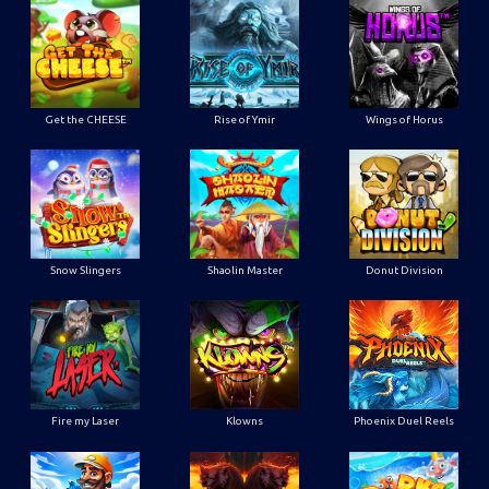
Get the CHEESE
Rise of Ymir
Wings of Horus
Snow Slingers
Shaolin Master
Donut Division
Fire my Laser
Klowns
Phoenix Duel Reels