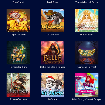
The Count
Bash Bros
The Wildwood Curse
Tiger Legends
Le Cowboy
Sun Princess
Forbidden Fury
Belle the Blade Hunter
Grinning Harvest
Spear of Athena
Le Santa
Miss Candys Sweet Escape