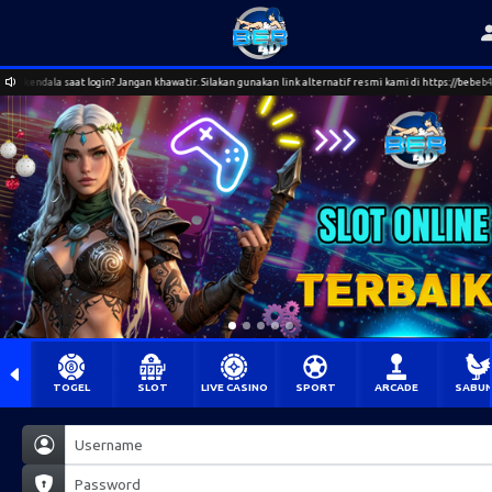
ndala saat login? Jangan khawatir. Silakan gunakan link alternatif resmi kami di https://bebeb4d1c.
TOGEL
SLOT
LIVE CASINO
SPORT
ARCADE
SABU