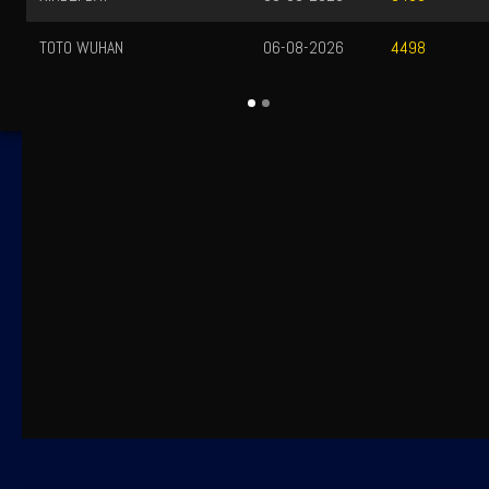
TOTO WUHAN
06-08-2026
4498