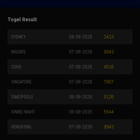
Togel Result
SYDNEY
08-08-2026
H
2413
INGGRIS
07-08-2026
M
9943
SOHO
07-08-2026
4516
SINGAPORE
07-08-2026
7907
SIMEIPOOLS
06-08-2026
5126
XINBEI NIGHT
06-08-2026
5544
HONGKONG
07-08-2026
9943