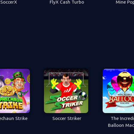
SoccerX
FlyX Cash Turbo
Mine Po
echaun Strike
Soccer Striker
The Incredi
Balloon Mac