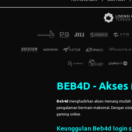
BEB4D - Akses 
Beb4d
menghadirkan akses menang mudah den
pengalaman bermain maksimal. Dengan sist
gaming online.
Keunggulan
Beb4d login
s