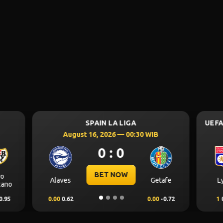
8/8/2026
8/8/2026
IERS
UEFA CHAMPIONS LEAGUE QUALIFIERS
UEF
August 12, 2026 — 01:15 WIB
0 : 0
BET NOW
Slovan
bahce
Mjallby
Bodo
Bratislava
.87
0.5
0.83
-0.5
0.99
0.7