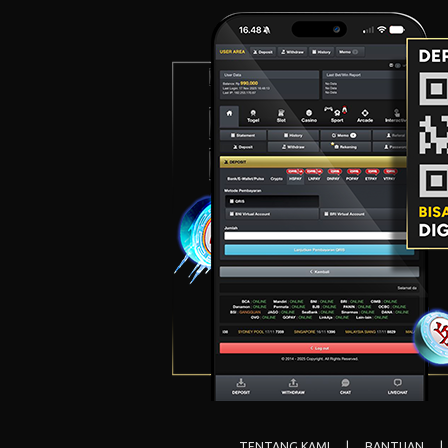
TENTANG KAMI
|
BANTUAN
|