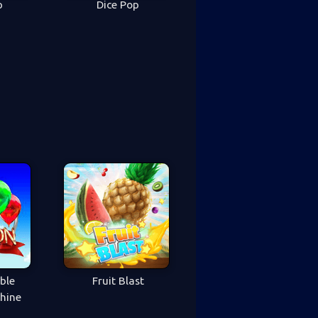
p
Dice Pop
ble
Fruit Blast
hine