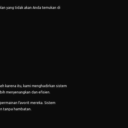
an yang tidak akan Anda temukan di
h karena itu, kami menghadirkan sistem
bih menyenangkan dan efisien.
permainan favorit mereka. Sistem
an tanpa hambatan.