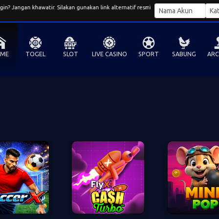
gan khawatir. Silakan gunakan link alternatif resmi kami di https://bebeb4d1c.io. J
ME
TOGEL
SLOT
LIVE CASINO
SPORT
SABUNG
ARC