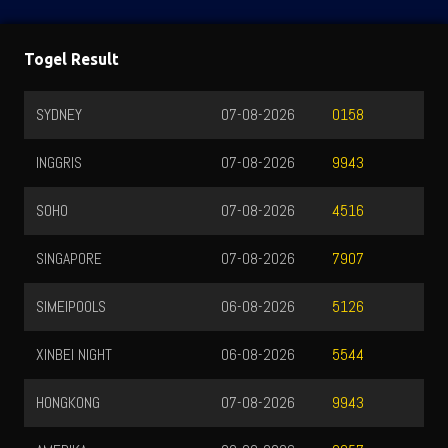
Togel Result
07-08-2026
HK SIANG
0158
07-08-2026
MALAYSIA
9943
07-08-2026
4516
07-08-2026
7907
06-08-2026
5126
06-08-2026
5544
07-08-2026
9943