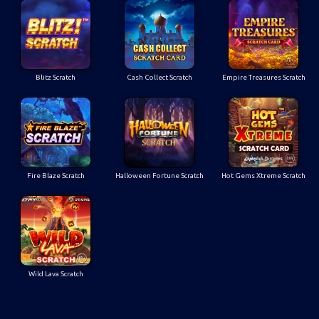
Blitz Scratch
Cash Collect Scratch
Empire Treasures Scratch
Fire Blaze Scratch
Halloween Fortune Scratch
Hot Gems Xtreme Scratch
Wild Lava Scratch