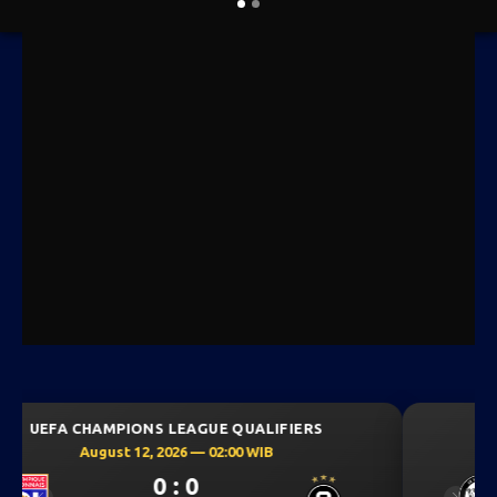
UEFA CHAMPIONS LEAGUE QUALIFIERS
August 12, 2026 — 01:30 WIB
0 : 0