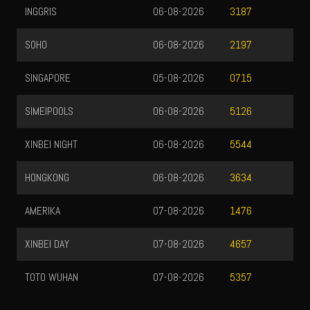
INGGRIS
06-08-2026
MAL
3187
SOHO
06-08-2026
2197
SINGAPORE
05-08-2026
0715
SIMEIPOOLS
06-08-2026
5126
XINBEI NIGHT
06-08-2026
5544
HONGKONG
06-08-2026
3634
AMERIKA
07-08-2026
1476
XINBEI DAY
07-08-2026
4657
TOTO WUHAN
07-08-2026
5357