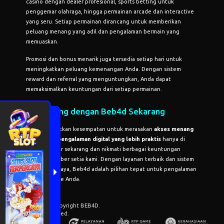
casino dengan dealer profesional, sports betting untuk
penggemar olahraga, hingga permainan arcade dan interactive
yang seru. Setiap permainan dirancang untuk memberikan
peluang menang yang adil dan pengalaman bermain yang
memuaskan.
Promosi dan bonus menarik juga tersedia setiap hari untuk
meningkatkan peluang kemenangan Anda. Dengan sistem
reward dan referral yang menguntungkan, Anda dapat
memaksimalkan keuntungan dari setiap permainan.
Bergabung dengan Beb4d Sekarang
Jangan lewatkan kesempatan untuk merasakan
akses menang
mudah
dan
pengalaman digital yang lebih praktis
hanya di
Beb4d
. Daftar sekarang dan nikmati berbagai keuntungan
sebagai member setia kami. Dengan layanan terbaik dan sistem
yang terpercaya, Beb4d adalah pilihan tepat untuk pengalaman
gaming online Anda.
© 2015 - 2026 Copyright BEB4D.
All Rights Reserved.