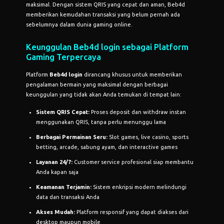
maksimal. Dengan sistem QRIS yang cepat dan aman, Beb4d
memberikan kemudahan transaksi yang belum pernah ada
sebelumnya dalam dunia gaming online.
Keunggulan
Beb4d login
sebagai Platform
Gaming Terpercaya
Platform
Beb4d login
dirancang khusus untuk memberikan
pengalaman bermain yang maksimal dengan berbagai
keunggulan yang tidak akan Anda temukan di tempat lain:
Sistem QRIS Cepat:
Proses deposit dan withdraw instan
menggunakan QRIS, tanpa perlu menunggu lama
Berbagai Permainan Seru:
Slot games, live casino, sports
betting, arcade, sabung ayam, dan interactive games
Layanan 24/7:
Customer service profesional siap membantu
Anda kapan saja
Keamanan Terjamin:
Sistem enkripsi modern melindungi
data dan transaksi Anda
Akses Mudah:
Platform responsif yang dapat diakses dari
desktop maupun mobile