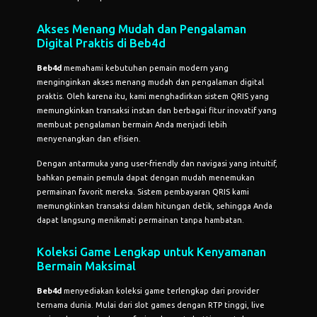
Akses Menang Mudah dan Pengalaman
Digital Praktis di Beb4d
Beb4d
memahami kebutuhan pemain modern yang
menginginkan akses menang mudah dan pengalaman digital
praktis. Oleh karena itu, kami menghadirkan sistem QRIS yang
memungkinkan transaksi instan dan berbagai fitur inovatif yang
membuat pengalaman bermain Anda menjadi lebih
menyenangkan dan efisien.
Dengan antarmuka yang user-friendly dan navigasi yang intuitif,
bahkan pemain pemula dapat dengan mudah menemukan
permainan favorit mereka. Sistem pembayaran QRIS kami
memungkinkan transaksi dalam hitungan detik, sehingga Anda
dapat langsung menikmati permainan tanpa hambatan.
Koleksi Game Lengkap untuk Kenyamanan
Bermain Maksimal
Beb4d
menyediakan koleksi game terlengkap dari provider
ternama dunia. Mulai dari slot games dengan RTP tinggi, live