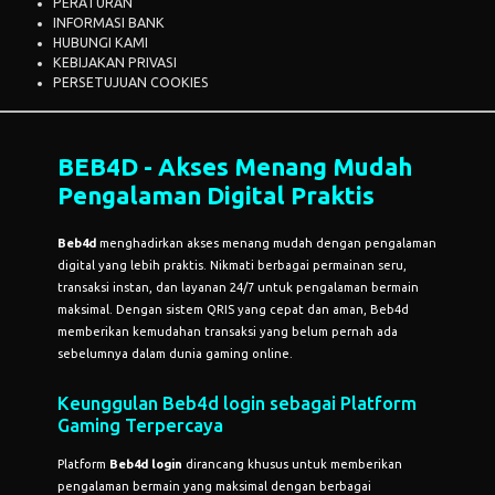
PERATURAN
INFORMASI BANK
HUBUNGI KAMI
KEBIJAKAN PRIVASI
PERSETUJUAN COOKIES
BEB4D - Akses Menang Mudah
Pengalaman Digital Praktis
Beb4d
menghadirkan akses menang mudah dengan pengalaman
digital yang lebih praktis. Nikmati berbagai permainan seru,
transaksi instan, dan layanan 24/7 untuk pengalaman bermain
maksimal. Dengan sistem QRIS yang cepat dan aman, Beb4d
memberikan kemudahan transaksi yang belum pernah ada
sebelumnya dalam dunia gaming online.
Keunggulan
Beb4d login
sebagai Platform
Gaming Terpercaya
Platform
Beb4d login
dirancang khusus untuk memberikan
pengalaman bermain yang maksimal dengan berbagai