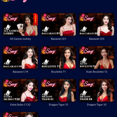
All Games Lobby
Baccarat C01
Baccarat C05
Baccarat C14
Roulette 71
Auto Roulette 72
Extra Sicbo C132
Dragon Tiger 31
Dragon Tiger 32