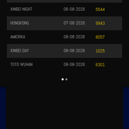
XINBEI NIGHT
06-08-2026
5544
HONGKONG
07-08-2026
9943
AMERIKA
08-08-2026
8057
XINBEI DAY
08-08-2026
1025
TOTO WUHAN
08-08-2026
6301