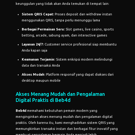
keunggulan yang tidak akan Anda temukan di tempat lain:
Sistem QRIS Cepat:
Proses deposit dan withdraw instan
menggunakan QRIS, tanpa perlu menunggu lama
Berbagai Permainan Seru:
Slot games, live casino, sports
betting, arcade, sabung ayam, dan interactive games
Layanan 24/7:
Customer service profesional siap membantu
Anda kapan saja
Keamanan Terjamin:
Sistem enkripsi modern melindungi
data dan transaksi Anda
Akses Mudah:
Platform responsif yang dapat diakses dari
desktop maupun mobile
Akses Menang Mudah dan Pengalaman
Digital Praktis di Beb4d
Beb4d
memahami kebutuhan pemain modern yang
menginginkan akses menang mudah dan pengalaman digital
praktis. Oleh karena itu, kami menghadirkan sistem QRIS yang
memungkinkan transaksi instan dan berbagai fitur inovatif yang
membuat pengalaman bermain Anda menjadi lebih