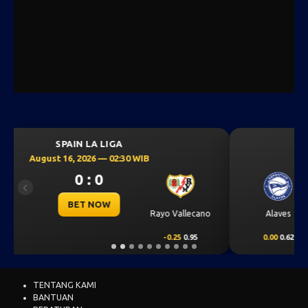
SPAIN LA LIGA
August 16, 2026 — 00:30 WIB
0 : 0
Previous
Next
BET NOW
Alaves
Getafe
0.00
0.62
0.00
-0.72
TENTANG KAMI
BANTUAN